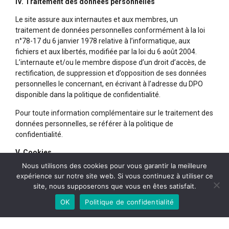
IV. Traitement des données personnelles
Le site assure aux internautes et aux membres, un
traitement de données personnelles conformément à la loi
n°78-17 du 6 janvier 1978 relative à l’informatique, aux
fichiers et aux libertés, modifiée par la loi du 6 août 2004.
L’internaute et/ou le membre dispose d’un droit d’accès, de
rectification, de suppression et d’opposition de ses données
personnelles le concernant, en écrivant à l’adresse du DPO
disponible dans la politique de confidentialité.
Pour toute information complémentaire sur le traitement des
données personnelles, se référer à la politique de
confidentialité.
V. Cookies
Nous utilisons des cookies pour vous garantir la meilleure
L’internaute et/ou le membre est informé que lors de ses
expérience sur notre site web. Si vous continuez à utiliser ce
visites sur le site, un cookie peut s’installer automatiquement
site, nous supposerons que vous en êtes satisfait.
sur son logiciel de navigation.
OK
Politique de confidentialité
Un cookie est un élément qui ne permet pas de l’identifier
mais sert à enregistrer des informations relatives à la